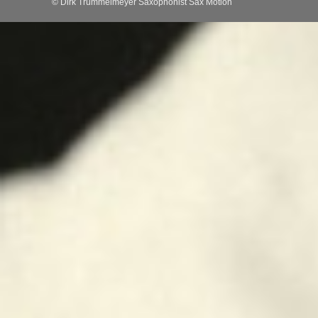
© Dirk Trümmelmeyer Saxophonist Sax Motion