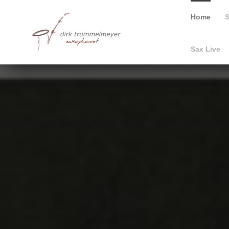
Home
S
Sax Live